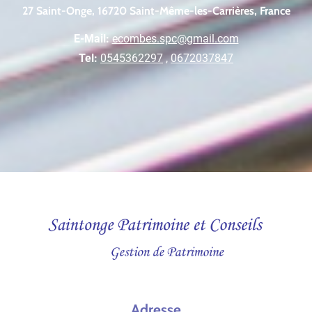
27 Saint-Onge, 16720 Saint-Même-les-Carrières, France
E-Mail:
ecombes.spc@gmail.com
Tel:
0545362297
,
0672037847
Adresse