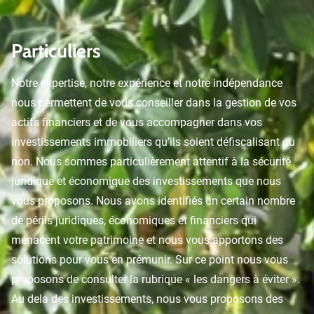
Particuliers
Notre expertise, notre expérience et notre indépendance
nous permettent de vous conseiller dans la gestion de vos
actifs financiers et de vous accompagner dans vos
investissements immobiliers qu’ils soient défiscalisant ou
non. Nous sommes particulièrement attentif à la sécurité
juridique et économique des investissements que nous
vous proposons. Nous avons identifiés un certain nombre
de périls juridiques, économiques et financiers qui
menacent votre patrimoine et nous vous apportons des
solutions pour vous en prémunir. Sur ce point nous vous
proposons de consulter la rubrique « les dangers à éviter ».
Au dela des investissements, nous vous proposons des