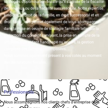
stratégies d’optimisation fiscale qu’il s’agisse de la fiscalité
des revenus ou de la fiscalité successorale. Notre expertise
juridique en droit de la famille, en droit successoral et en
droit fiscal , ous permet également de vous acompagner
dans la mise en oeuvre de stratégie familiale telle que la
protection du conjoint survivant, la prise en compte de la
situation d’un enfant handicapé ou encore, la gestion
complexe des familles recomposées.
Nous sommes également présent à vos cotés au moment
des déclarations fiscales.
Professionnels
Nous accompagnons nos clients chefs d’entreprise de la